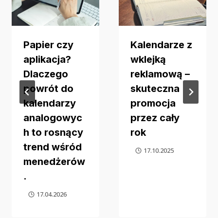
Papier czy
Kalendarze z
aplikacja?
wklejką
Dlaczego
reklamową –
powrót do
skuteczna
kalendarzy
promocja
analogowyc
przez cały
h to rosnący
rok
trend wśród
17.10.2025
menedżerów
.
17.04.2026