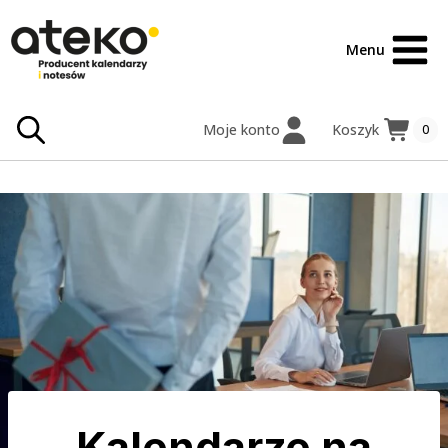
Przejdź
treści
do
Menu
treści
Moje konto
Koszyk
0
Kalendarze na