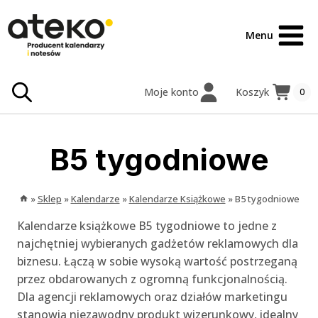
Przejdź
treści
do
Menu
treści
Moje konto
Koszyk
0
B5 tygodniowe
»
Sklep
»
Kalendarze
»
Kalendarze Książkowe
»
B5 tygodniowe
Kalendarze książkowe B5 tygodniowe to jedne z
najchętniej wybieranych gadżetów reklamowych dla
biznesu. Łączą w sobie wysoką wartość postrzeganą
przez obdarowanych z ogromną funkcjonalnością.
Dla agencji reklamowych oraz działów marketingu
stanowią niezawodny produkt wizerunkowy, idealny