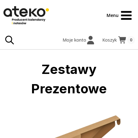
Przejdź
treści
do
Menu
treści
Moje konto
Koszyk
0
Zestawy
Prezentowe