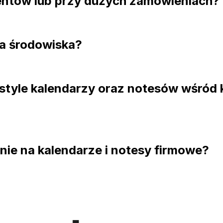
lientów lub przy dużych zamówieniach?
la środowiska?
 style kalendarzy oraz notesów wśród 
ie na kalendarze i notesy firmowe?