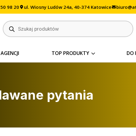
350 98 20
ul. Wiosny Ludów 24a, 40-374 Katowice
biuro@at
 AGENCJI
TOP PRODUKTY
DO 
adawane pytania