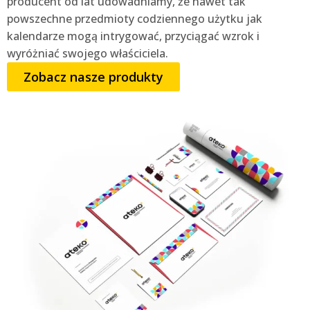
producent od lat udowadniamy, że nawet tak
powszechne przedmioty codziennego użytku jak
kalendarze mogą intrygować, przyciągać wzrok i
wyróżniać swojego właściciela.
Zobacz nasze produkty