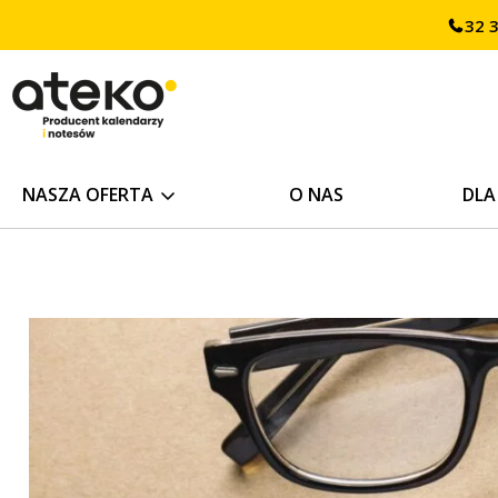
Przejdź
32 
treści
do
treści
NASZA OFERTA
O NAS
DLA