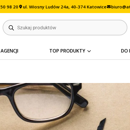
350 98 20
ul. Wiosny Ludów 24a, 40-374 Katowice
biuro@at
Wyszukiwarka
produktów
 AGENCJI
TOP PRODUKTY
DO 