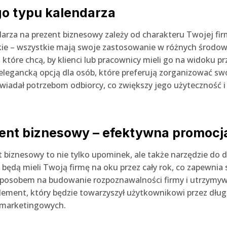
o typu kalendarza
za na prezent biznesowy zależy od charakteru Twojej firmy
kie – wszystkie mają swoje zastosowanie w różnych środow
 które chcą, by klienci lub pracownicy mieli go na widoku pr
 elegancką opcją dla osób, które preferują zorganizować sw
wiadał potrzebom odbiorcy, co zwiększy jego użyteczność i
zent biznesowy – efektywna promocj
 biznesowy to nie tylko upominek, ale także narzędzie do d
ędą mieli Twoją firmę na oku przez cały rok, co zapewnia 
sposobem na budowanie rozpoznawalności firmy i utrzymy
lement, który będzie towarzyszył użytkownikowi przez długi
 marketingowych.