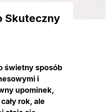
o Skuteczny
o świetny sposób
znesowymi i
ywny upominek,
cały rok, ale