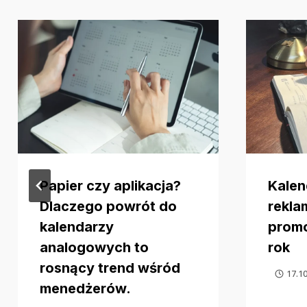
Papier czy aplikacja?
Kalen
Dlaczego powrót do
rekla
kalendarzy
promo
analogowych to
rok
rosnący trend wśród
17.1
menedżerów.