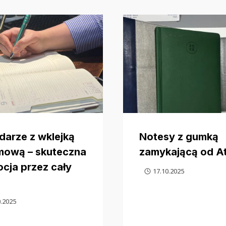
darze z wklejką
Notesy z gumką
mową – skuteczna
zamykającą od A
cja przez cały
17.10.2025
0.2025