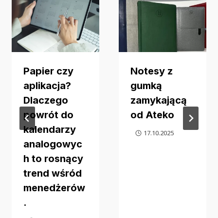
Papier czy
Notesy z
aplikacja?
gumką
Dlaczego
zamykającą
powrót do
od Ateko
kalendarzy
17.10.2025
analogowyc
h to rosnący
trend wśród
menedżerów
.