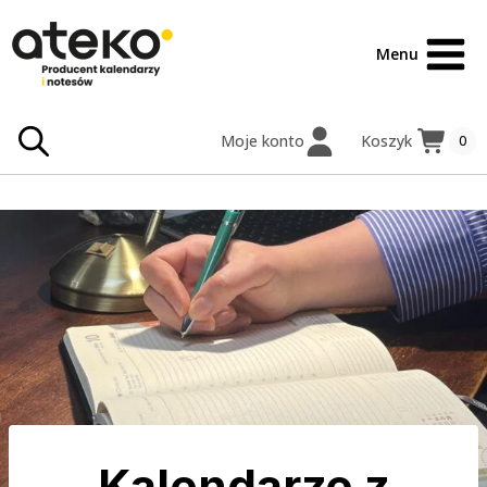
Przejdź
treści
do
Menu
treści
Moje konto
Koszyk
0
Kalendarze z