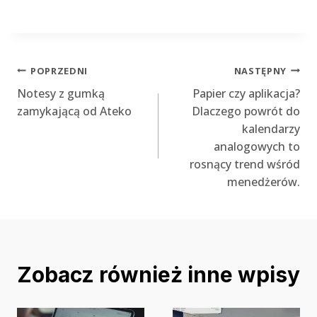
Nawigacja
POPRZEDNI
NASTĘPNY
Notesy z gumką
Papier czy aplikacja?
wpisu
zamykającą od Ateko
Dlaczego powrót do
kalendarzy
analogowych to
rosnący trend wśród
menedżerów.
Zobacz również inne wpisy