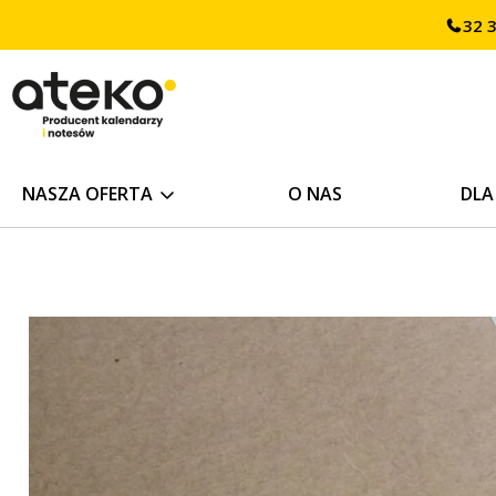
Przejdź
32 
treści
do
treści
NASZA OFERTA
O NAS
DLA