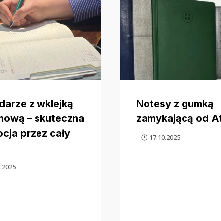
darze z wklejką
Notesy z gumką
mową – skuteczna
zamykającą od A
cja przez cały
17.10.2025
0.2025