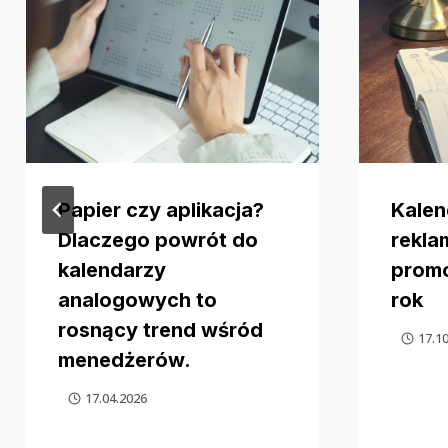
Papier czy aplikacja?
Kalen
Dlaczego powrót do
rekla
kalendarzy
promo
analogowych to
rok
rosnący trend wśród
17.1
menedżerów.
17.04.2026