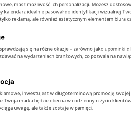
amowe, masz możliwość ich personalizacji. Możesz dostosow
 kalendarz idealnie pasował do identyfikacji wizualnej Two
ie tylko reklamą, ale również estetycznym elementem biura 
je
rawdzają się na różne okazje – zarówno jako upominki dla 
rozdawać na wydarzeniach branżowych, co pozwala na nawi
mocja
reklamowe, inwestujesz w długoterminową promocję swojej
 że Twoja marka będzie obecna w codziennym życiu klientów
yciąga uwagę, ale także zostaje w pamięci.