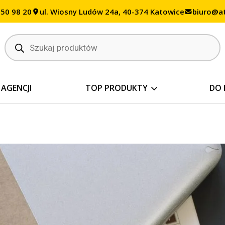
350 98 20
ul. Wiosny Ludów 24a, 40-374 Katowice
biuro@at
Wyszukiwarka
produktów
 AGENCJI
TOP PRODUKTY
DO 