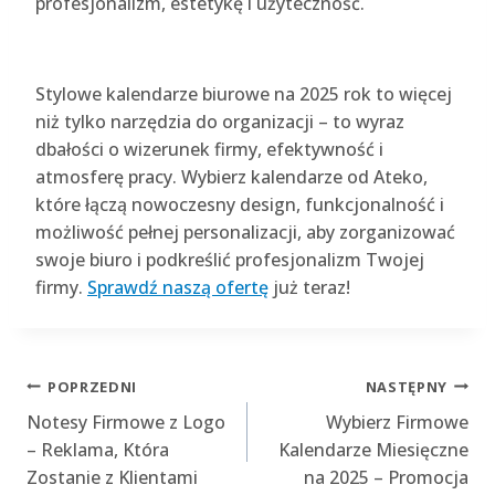
profesjonalizm, estetykę i użyteczność.
Stylowe kalendarze biurowe na 2025 rok to więcej
niż tylko narzędzia do organizacji – to wyraz
dbałości o wizerunek firmy, efektywność i
atmosferę pracy. Wybierz kalendarze od Ateko,
które łączą nowoczesny design, funkcjonalność i
możliwość pełnej personalizacji, aby zorganizować
swoje biuro i podkreślić profesjonalizm Twojej
firmy.
Sprawdź naszą ofertę
już teraz!
Nawigacja
POPRZEDNI
NASTĘPNY
Notesy Firmowe z Logo
Wybierz Firmowe
wpisu
– Reklama, Która
Kalendarze Miesięczne
Zostanie z Klientami
na 2025 – Promocja