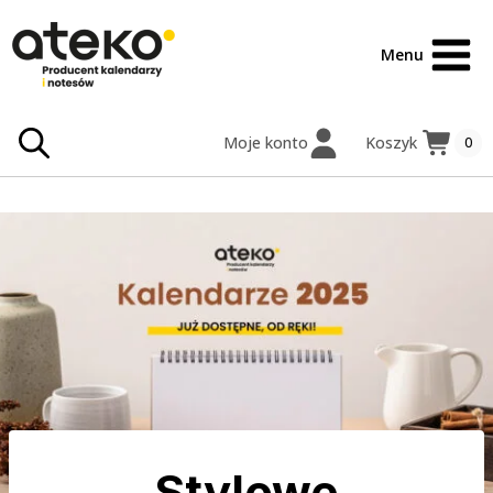
Przejdź
treści
do
Menu
treści
Moje konto
Koszyk
0
Stylowe