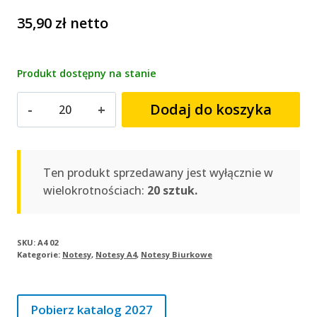
35,90
zł
netto
Produkt dostępny na stanie
ilość
Dodaj do koszyka
Notes
A4
szyty
z
Ten produkt sprzedawany jest wyłącznie w
gumką
wielokrotnościach:
20 sztuk.
zamykającą
|
A4
SKU:
A4 02
Kategorie:
Notesy
,
Notesy A4
,
Notesy Biurkowe
02
Pobierz katalog 2027