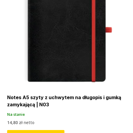
Notes A5 szyty z uchwytem na długopis i gumką
zamykającą | N03
Na stanie
14,80
zł
netto