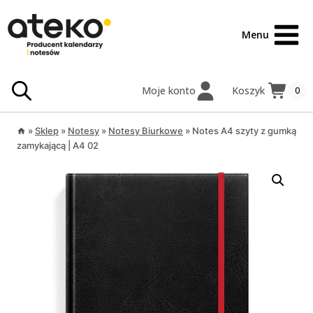
Przejdź
treści
do
Menu
treści
Moje konto
Koszyk
0
»
Sklep
»
Notesy
»
Notesy Biurkowe
»
Notes A4 szyty z gumką
zamykającą | A4 02