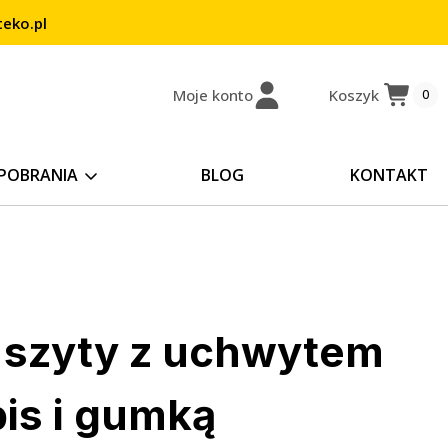
eko.pl
Moje konto
Koszyk
0
POBRANIA
BLOG
KONTAKT
 szyty z uchwytem
is i gumką