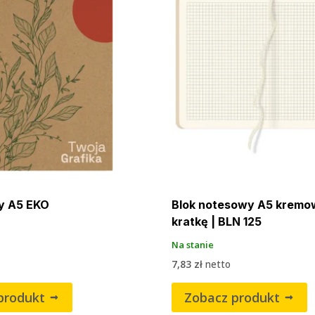
y A5 EKO
Blok notesowy A5 kremo
kratkę | BLN 125
Na stanie
7,83
zł
netto
produkt
Zobacz produkt