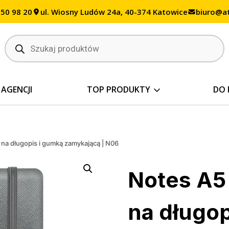
350 98 20
ul. Wiosny Ludów 24a, 40-374 Katowice
biuro@at
Wyszukiwarka
produktów
 AGENCJI
TOP PRODUKTY
DO 
na długopis i gumką zamykającą | N06
Notes A5
na długop