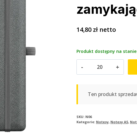
zamykają
14,80
zł
netto
Produkt dostępny na stanie
ilość
Notes
A5
szyty
z
Ten produkt sprzeda
uchwytem
na
długopis
SKU:
N06
Kategorie:
Notesy
,
Notesy A5
,
Not
i
gumką