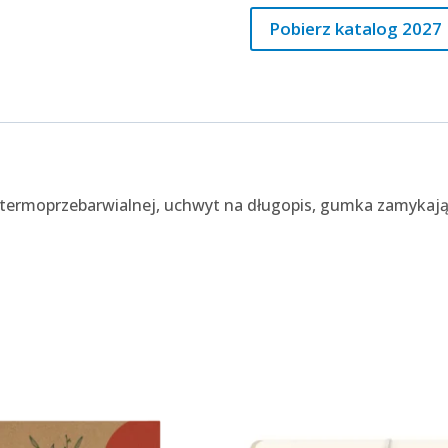
zamykającą
Pobierz katalog 2027
|
N06
ry termoprzebarwialnej, uchwyt na długopis, gumka zamyka