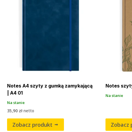
Notes A4 szyty z gumką zamykającą
Notes szyt
| A4 01
Na stanie
Na stanie
35,90
zł
netto
Zobacz produkt
Zobacz 