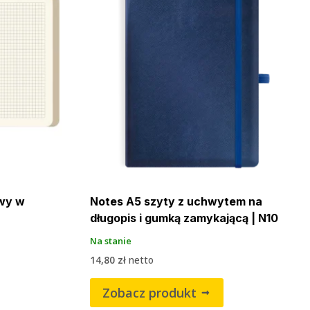
wy w
Notes A5 szyty z uchwytem na
długopis i gumką zamykającą | N10
Na stanie
14,80
zł
netto
Zobacz produkt