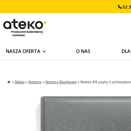
Przejdź
32 
treści
do
treści
NASZA OFERTA
O NAS
DLA
»
Sklep
»
Notesy
»
Notesy Biurkowe
»
Notes A5 szyty z uchwytem 