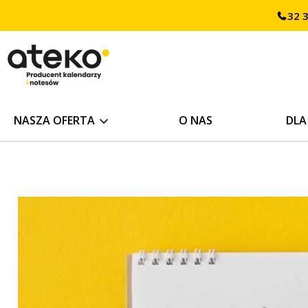
Przejdź
32 
treści
do
treści
NASZA OFERTA
O NAS
DLA