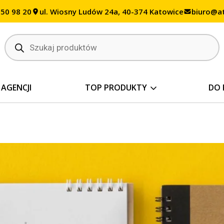
350 98 20
ul. Wiosny Ludów 24a, 40-374 Katowice
biuro@at
Wyszukiwarka
produktów
 AGENCJI
TOP PRODUKTY
DO 