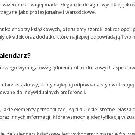
izerunek Twojej marki. Elegancki design i wysokiej jakośc
rzegane jako profesjonalne i wartościowe.
nt kalendarzy książkowych, oferujemy szeroki zakres opcji 
ały okładek oraz dodatki, które najlepiej odpowiadają Two
alendarz?
żkowego wymaga uwzględnienia kilku kluczowych aspektó
endarz książkowy, który najlepiej odpowiada stylowi Twoje
sowane do indywidualnych preferencji.
, jakie elementy personalizacji są dla Ciebie istotne. Nasz
oraz innych informacji, które wzmocnią identyfikację wizu
się, że kalendarz książkowy jest wykonany z materiałów wys