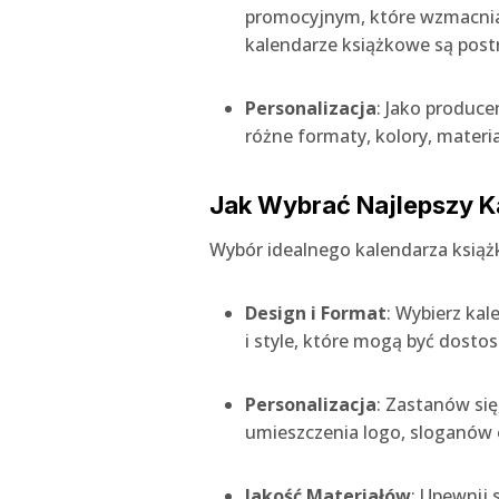
promocyjnym, które wzmacnia w
kalendarze książkowe są post
Personalizacja
: Jako produce
różne formaty, kolory, materi
Jak Wybrać Najlepszy K
Wybór idealnego kalendarza ksią
Design i Format
: Wybierz kal
i style, które mogą być dosto
Personalizacja
: Zastanów się
umieszczenia logo, sloganów 
Jakość Materiałów
: Upewnij 