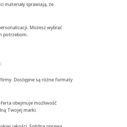
i materiały sprawiają, że
personalizacji. Możesz wybrać
im potrzebom.
w:
j firmy. Dostępne są różne formaty
a oferta obejmuje możliwość
alną Twojej marki.
okiej jakości. Solidna oprawa,