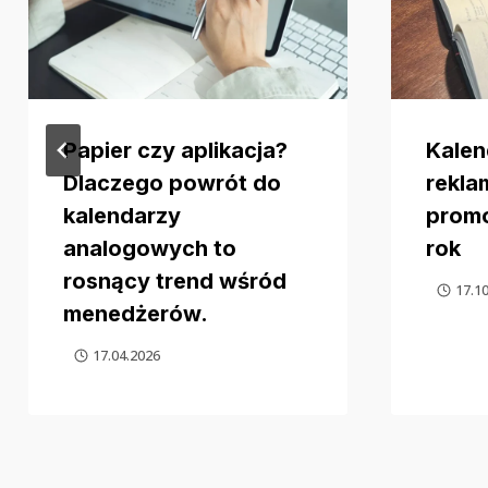
Papier czy aplikacja?
Kalen
Dlaczego powrót do
rekla
kalendarzy
promo
analogowych to
rok
rosnący trend wśród
17.1
menedżerów.
17.04.2026