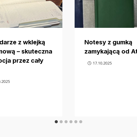
darze z wklejką
Notesy z gumką
mową – skuteczna
zamykającą od A
cja przez cały
17.10.2025
0.2025