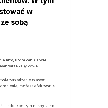
klientów. W tym
estować w
 ze sobą
a firm, które cenią sobie
kalendarze książkowe:
atwia zarządzanie czasem i
ypomnienia, możesz efektywnie
tać się doskonałym narzędziem