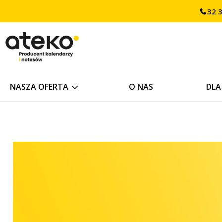
Przejdź
32 
treści
do
treści
NASZA OFERTA
O NAS
DLA