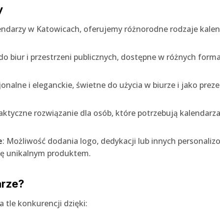
y
ndarzy w Katowicach, oferujemy różnorodne rodzaje kalen
 do biur i przestrzeni publicznych, dostępne w różnych forma
jonalne i eleganckie, świetne do użycia w biurze i jako prez
raktyczne rozwiązanie dla osób, które potrzebują kalendarz
e
: Możliwość dodania logo, dedykacji lub innych personal
 się unikalnym produktem.
arze?
 tle konkurencji dzięki: