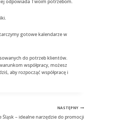
jlepiej odpowiada Twoim potrzebom.
iki.
ostarczymy gotowe kalendarze w
osowanych do potrzeb klientów.
m warunkom współpracy, możesz
 dziś, aby rozpocząć współpracę i
NASTĘPNY
 Śląsk – idealne narzędzie do promocji