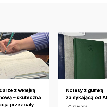
darze z wklejką
Notesy z gumką
mową – skuteczna
zamykającą od A
cja przez cały
17.10.2025