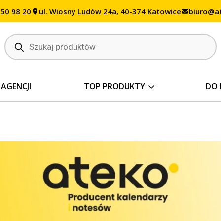
350 98 20
ul. Wiosny Ludów 24a, 40-374 Katowice
biuro@at
Wyszukiwarka
produktów
 AGENCJI
TOP PRODUKTY
DO 