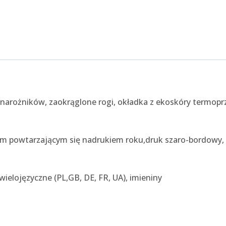
 narożników, zaokrąglone rogi, okładka z ekoskóry termoprz
łym powtarzającym się nadrukiem roku,druk szaro-bordowy,
ielojęzyczne (PL,GB, DE, FR, UA), imieniny