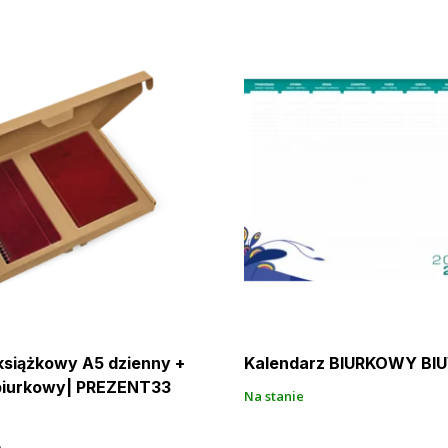
książkowy A5 dzienny +
Kalendarz BIURKOWY BI
biurkowy| PREZENT33
Na stanie
o