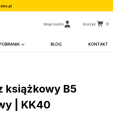
eko.pl
Moje konto
Koszyk
0
POBRANIA
BLOG
KONTAKT
z książkowy B5
wy | KK40