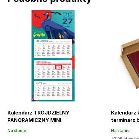
Kalendarz TRÓJDZIELNY
Kalendarz 
PANORAMICZNY MINI
terminarz 
Na stanie
Na stanie
47,95
zł
nett