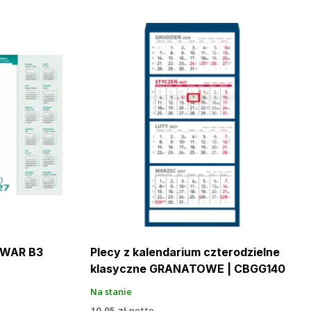
UWAR B3
Plecy z kalendarium czterodzielne
klasyczne GRANATOWE | CBGG140
Na stanie
10,95
zł
netto