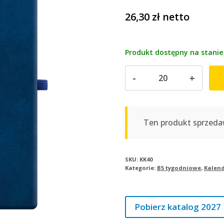
26,30
zł
netto
Produkt dostępny na stanie
ilość
Kalendarz
książkowy
B5
tygodniowy
Ten produkt sprzeda
|
KK40
SKU:
KK40
Kategorie:
B5 tygodniowe
,
Kalen
Pobierz katalog 2027