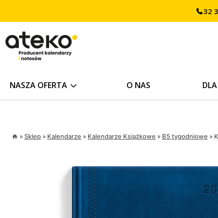
Przejdź
32 
treści
do
treści
NASZA OFERTA
O NAS
DLA
»
Sklep
»
Kalendarze
»
Kalendarze Książkowe
»
B5 tygodniowe
»
K