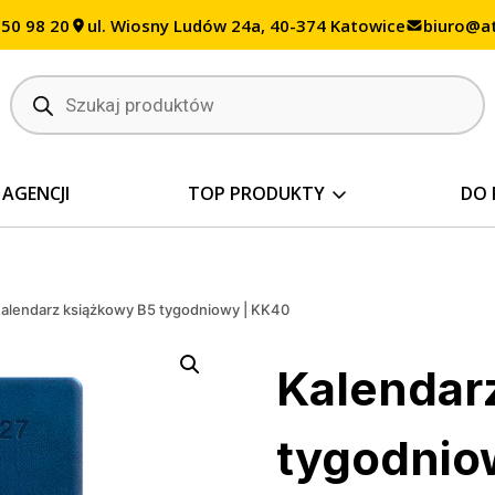
350 98 20
ul. Wiosny Ludów 24a, 40-374 Katowice
biuro@at
Wyszukiwarka
produktów
 AGENCJI
TOP PRODUKTY
DO 
alendarz książkowy B5 tygodniowy | KK40
Kalendar
tygodnio