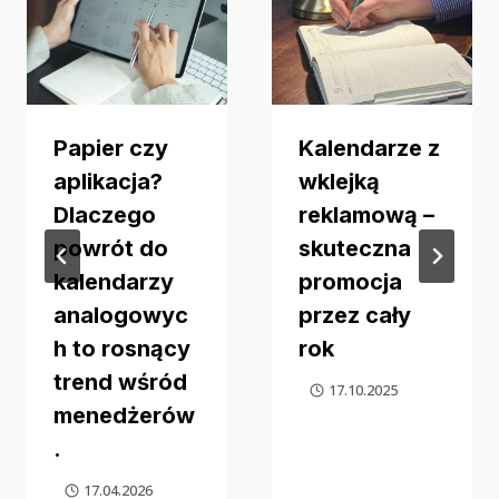
Papier czy
Kalendarze z
aplikacja?
wklejką
Dlaczego
reklamową –
powrót do
skuteczna
kalendarzy
promocja
analogowyc
przez cały
h to rosnący
rok
trend wśród
17.10.2025
menedżerów
.
17.04.2026