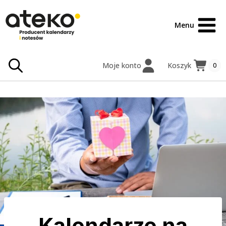
Przejdź
treści
do
Menu
treści
Moje konto
Koszyk
0
Kalendarze na