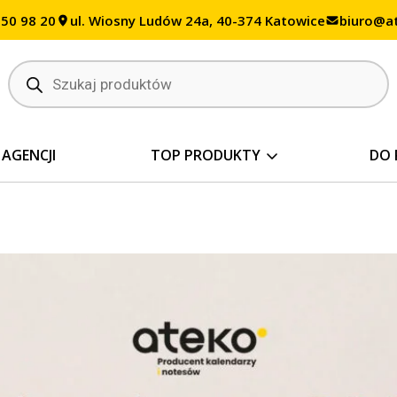
350 98 20
ul. Wiosny Ludów 24a, 40-374 Katowice
biuro@at
Wyszukiwarka
produktów
 AGENCJI
TOP PRODUKTY
DO 