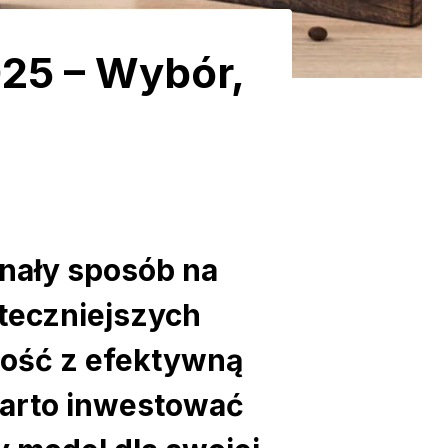
25 – Wybór,
onały sposób na
uteczniejszych
ność z efektywną
warto inwestować