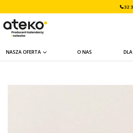
Przejdź
32 
treści
do
treści
NASZA OFERTA
O NAS
DLA