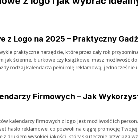
owe z logo i jak wybrać idealn
we z Logo na 2025 – Praktyczny Ga
wykle praktyczne narzędzie, które przez cały rok przypomina
m jak ścienne, biurkowe czy książkowe, masz możliwość d
Każdy rodzaj kalendarza pełni rolę reklamową, jednocześnie 
alendarzy Firmowych – Jak Wykorzys
ów kalendarzy firmowych z logo jest możliwość ich persona
wet hasło reklamowe, co pozwoli na ciągłą promocję Twojej
e z drukiem wysokiej jakości, który skutecznie przyciąga wz