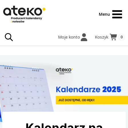
Przejdź
treści
do
Menu
treści
Moje konto
Koszyk
0
Kalendarz na