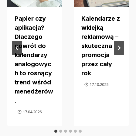
Papier czy
Kalendarze z
aplikacja?
wklejką
Dlaczego
reklamową –
powrót do
skuteczna
kalendarzy
promocja
analogowyc
przez cały
h to rosnący
rok
trend wśród
17.10.2025
menedżerów
.
17.04.2026