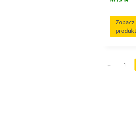
Zobacz
produk
←
1