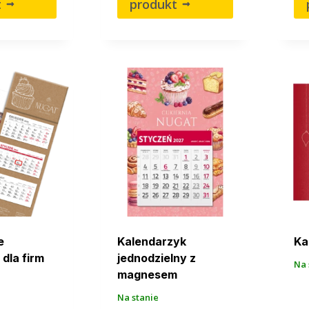
t
produkt
e
Kalendarzyk
Ka
 dla firm
jednodzielny z
Na 
magnesem
Na stanie