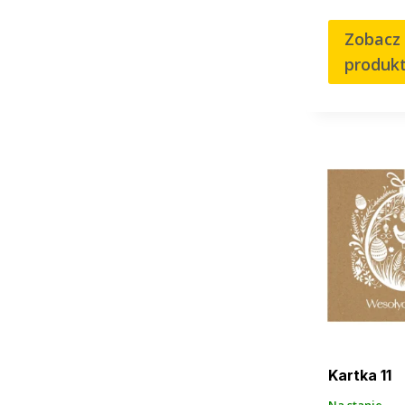
Zobacz
produk
Kartka 11
Na stanie