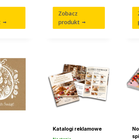
Zobacz
t
produkt
Katalogi reklamowe
No
sp
Na stanie