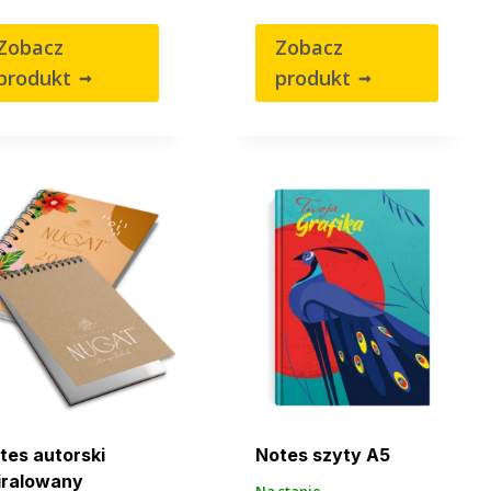
Zobacz
Zobacz
produkt
produkt
tes autorski
Notes szyty A5
iralowany
Na stanie