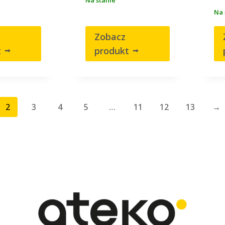
Na 
Zobacz
t
produkt
2
3
4
5
…
11
12
13
→