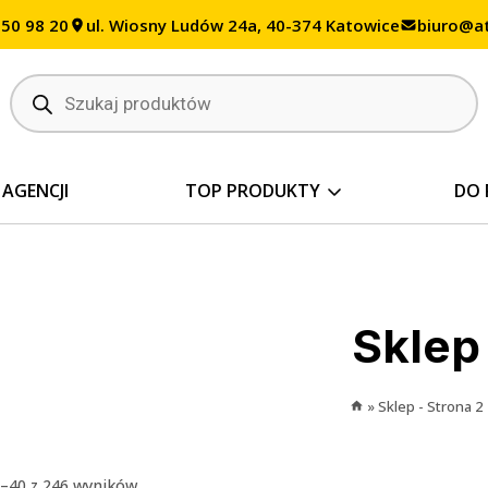
350 98 20
ul. Wiosny Ludów 24a, 40-374 Katowice
biuro@at
Wyszukiwarka
produktów
 AGENCJI
TOP PRODUKTY
DO 
Sklep
»
Sklep
- Strona 2
1–40 z 246 wyników