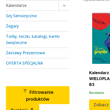
Przełącz
Kalendarze
menu
Gry Sensoryczne
podrzędne
Zegary
Torby, teczki, katalogi, kartki
świąteczne
Zestawy Prezentowe
OFERTA SPECJALNA
Kalendarz
WIELOPL
B3
Filtrowanie
Na stanie
produktów
Zobacz