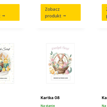
Zobacz
t
produkt
Kartka 08
Ka
Na stanie
Na 