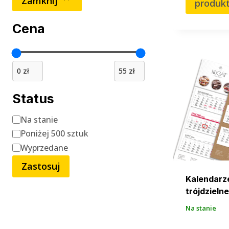
Zamknij
produk
Cena
Status
Status
Na stanie
Poniżej 500 sztuk
Wyprzedane
Zastosuj
Kalendarz
trójdzielne
Na stanie