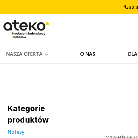
Przejdź
32 
treści
do
treści
NASZA OFERTA
O NAS
DLA
Kategorie
produktów
Notesy
Wyświetlanie 2