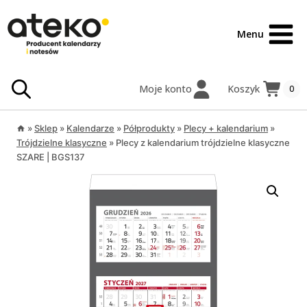
Przejdź
treści
do
Menu
treści
Moje konto
Koszyk
0
»
Sklep
»
Kalendarze
»
Półprodukty
»
Plecy + kalendarium
»
Trójdzielne klasyczne
»
Plecy z kalendarium trójdzielne klasyczne
SZARE | BGS137