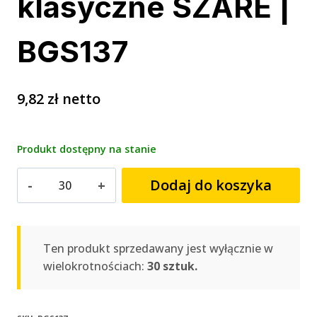
klasyczne SZARE |
BGS137
9,82
zł
netto
Produkt dostępny na stanie
ilość
Dodaj do koszyka
Plecy
z
kalendarium
trójdzielne
Ten produkt sprzedawany jest wyłącznie w
klasyczne
wielokrotnościach:
30 sztuk.
SZARE
|