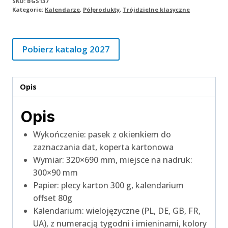
BGS137
SKU:
BGS137
Kategorie:
Kalendarze
,
Półprodukty
,
Trójdzielne klasyczne
Pobierz katalog 2027
Opis
Opis
Wykończenie: pasek z okienkiem do
zaznaczania dat, koperta kartonowa
Wymiar: 320×690 mm, miejsce na nadruk:
300×90 mm
Papier: plecy karton 300 g, kalendarium
offset 80g
Kalendarium: wielojęzyczne (PL, DE, GB, FR,
UA), z numeracją tygodni i imieninami, kolory