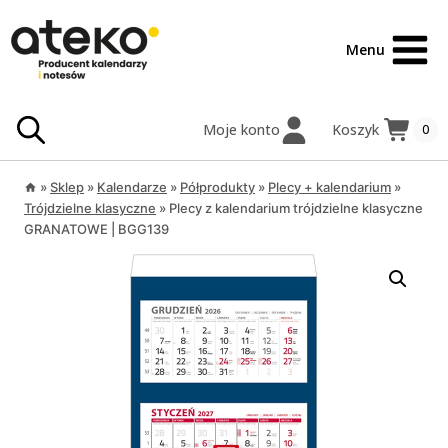
Przejdź
treści
do
Menu
treści
Moje konto
Koszyk
0
»
Sklep
»
Kalendarze
»
Półprodukty
»
Plecy + kalendarium
»
Trójdzielne klasyczne
»
Plecy z kalendarium trójdzielne klasyczne
GRANATOWE | BGG139