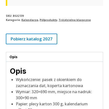
GRANATOWE
|
BGG139
SKU:
BGG139
Kategorie:
Kalendarze
,
Półprodukty
,
Trójdzielne klasyczne
Pobierz katalog 2027
Opis
Opis
Wykończenie: pasek z okienkiem do
zaznaczania dat, koperta kartonowa
Wymiar: 320×690 mm, miejsce na nadruk:
300×90 mm
Papier: plecy karton 300 g, kalendarium