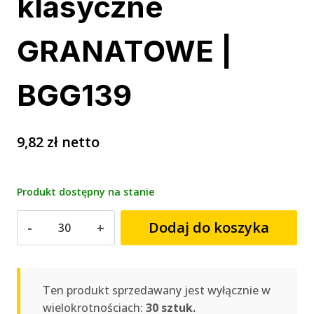
klasyczne
GRANATOWE |
BGG139
9,82
zł
netto
Produkt dostępny na stanie
ilość
Dodaj do koszyka
Plecy
z
kalendarium
trójdzielne
Ten produkt sprzedawany jest wyłącznie w
klasyczne
wielokrotnościach:
30 sztuk.