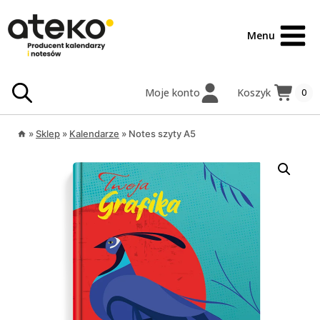
Przejdź
treści
do
Menu
treści
Moje konto
Koszyk
0
»
Sklep
»
Kalendarze
»
Notes szyty A5