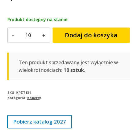
Produkt dostępny na stanie
ilość
Dodaj do koszyka
Koperta
z
mikrofali
trójdzielna
Ten produkt sprzedawany jest wyłącznie w
|
wielokrotnościach:
10 sztuk.
KPZT131
SKU:
KPZT131
Kategoria:
Koperty
Pobierz katalog 2027