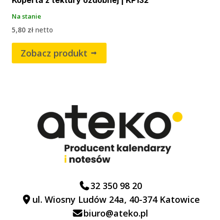
Koperta z tektury ozdobnej | KP132
Na stanie
5,80
zł
netto
Zobacz produkt
32 350 98 20
ul. Wiosny Ludów 24a, 40-374 Katowice
biuro@ateko.pl