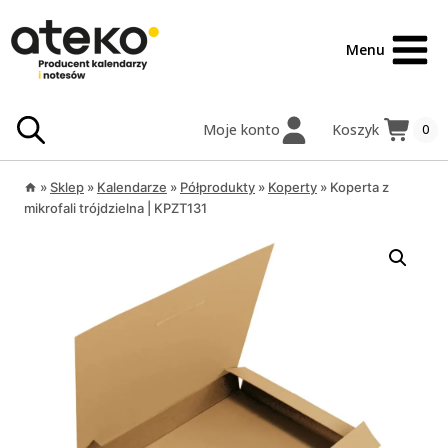
Przejdź
treści
do
Menu
treści
Moje konto
Koszyk
0
»
Sklep
»
Kalendarze
»
Półprodukty
»
Koperty
»
Koperta z
mikrofali trójdzielna | KPZT131