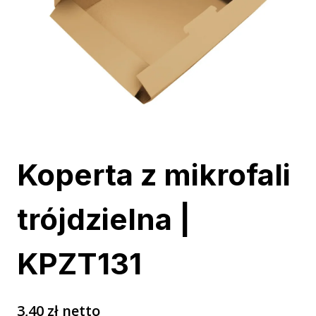
Koperta z mikrofali
trójdzielna |
KPZT131
3,40
zł
netto