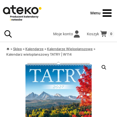
Przejdź
treści
do
Menu
treści
Moje konto
Koszyk
0
»
Sklep
»
Kalendarze
»
Kalendarze Wieloplanszowe
»
Kalendarz wieloplanszowy TATRY | W114