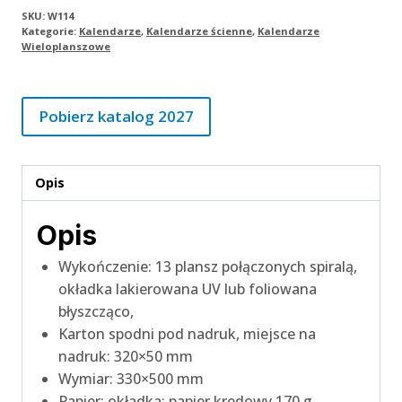
SKU:
W114
Kategorie:
Kalendarze
,
Kalendarze ścienne
,
Kalendarze
Wieloplanszowe
Pobierz katalog 2027
Opis
Opis
Wykończenie: 13 plansz połączonych spiralą,
okładka lakierowana UV lub foliowana
błyszcząco,
Karton spodni pod nadruk, miejsce na
nadruk: 320×50 mm
Wymiar: 330×500 mm
Papier: okładka: papier kredowy 170 g,