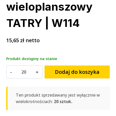
wieloplanszowy
TATRY | W114
15,65
zł
netto
Produkt dostępny na stanie
ilość
Dodaj do koszyka
Kalendarz
wieloplanszowy
TATRY
|
Ten produkt sprzedawany jest wyłącznie w
W114
wielokrotnościach:
20 sztuk.