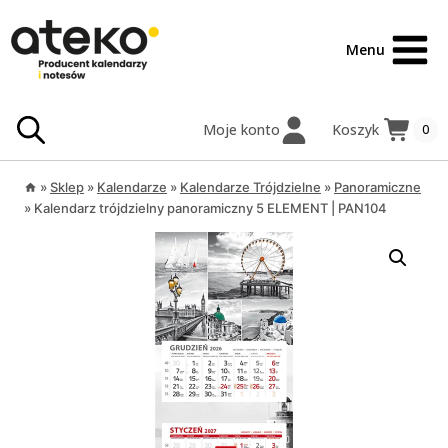
Przejdź
treści
do
Menu
treści
Moje konto
Koszyk
0
»
Sklep
»
Kalendarze
»
Kalendarze Trójdzielne
»
Panoramiczne
»
Kalendarz trójdzielny panoramiczny 5 ELEMENT | PAN104