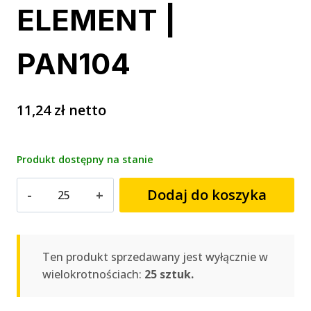
ELEMENT |
PAN104
11,24
zł
netto
Produkt dostępny na stanie
ilość
Dodaj do koszyka
Kalendarz
trójdzielny
panoramiczny
5
Ten produkt sprzedawany jest wyłącznie w
ELEMENT
wielokrotnościach:
25 sztuk.
|
PAN104