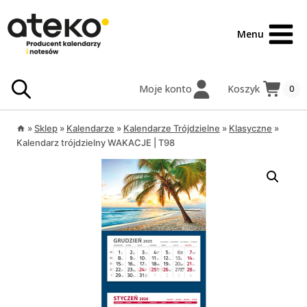
Przejdź
treści
do
Menu
treści
Moje konto
Koszyk
0
»
Sklep
»
Kalendarze
»
Kalendarze Trójdzielne
»
Klasyczne
»
Kalendarz trójdzielny WAKACJE | T98