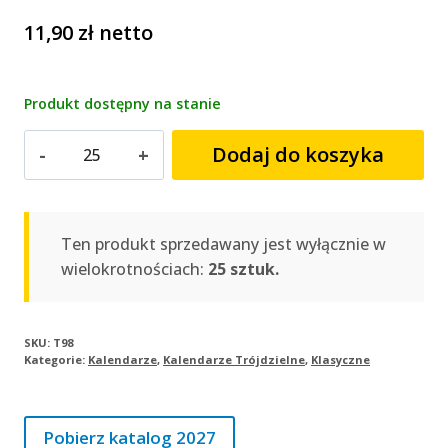
11,90
zł
netto
Produkt dostępny na stanie
ilość
Dodaj do koszyka
Kalendarz
trójdzielny
WAKACJE
|
Ten produkt sprzedawany jest wyłącznie w
T98
wielokrotnościach:
25 sztuk.
SKU:
T98
Kategorie:
Kalendarze
,
Kalendarze Trójdzielne
,
Klasyczne
Pobierz katalog 2027