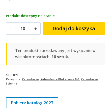
Produkt dostępny na stanie
ilość
Dodaj do koszyka
Kalendarz
plakatowy
WAKACJE
|
Ten produkt sprzedawany jest wyłącznie w
B75
wielokrotnościach:
10 sztuk.
SKU:
B75
Kategorie:
Kalendarze
,
Kalendarze Plakatowe B-1
,
Kalendarze
ścienne
Pobierz katalog 2027