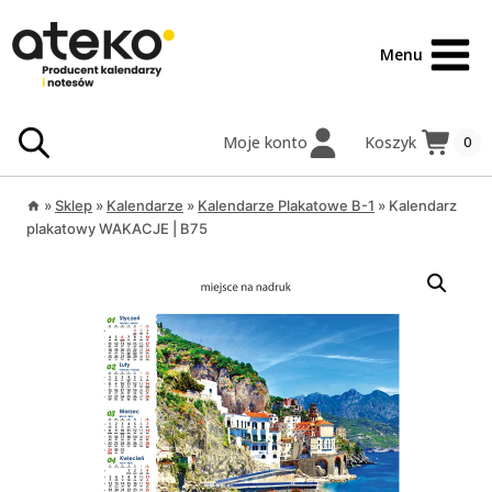
Przejdź
treści
do
Menu
treści
Moje konto
Koszyk
0
»
Sklep
»
Kalendarze
»
Kalendarze Plakatowe B-1
»
Kalendarz
plakatowy WAKACJE | B75