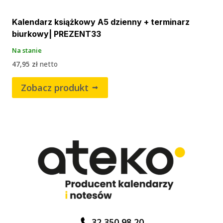
Kalendarz książkowy A5 dzienny + terminarz
biurkowy| PREZENT33
Na stanie
47,95
zł
netto
Zobacz produkt
32 350 98 20