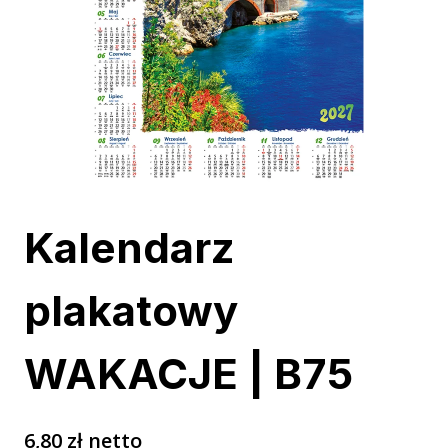
Kalendarz
plakatowy
WAKACJE | B75
6,80
zł
netto