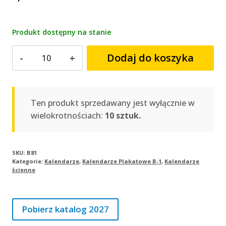
Produkt dostępny na stanie
ilość
Dodaj do koszyka
Kalendarz
plakatowy
SYLWIA
|
Ten produkt sprzedawany jest wyłącznie w
B81
wielokrotnościach:
10 sztuk.
SKU:
B81
Kategorie:
Kalendarze
,
Kalendarze Plakatowe B-1
,
Kalendarze
ścienne
Pobierz katalog 2027