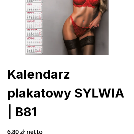
Kalendarz
plakatowy SYLWIA
| B81
6,80
zł
netto