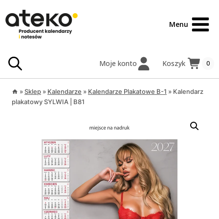
Przejdź
treści
do
Menu
treści
Moje konto
Koszyk
0
»
Sklep
»
Kalendarze
»
Kalendarze Plakatowe B-1
»
Kalendarz
plakatowy SYLWIA | B81