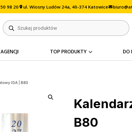
350 98 20
ul. Wiosny Ludów 24a, 40-374 Katowice
biuro@at
Wyszukiwarka
produktów
 AGENCJI
TOP PRODUKTY
DO 
atowy IGA | B80
Kalendarz
B80