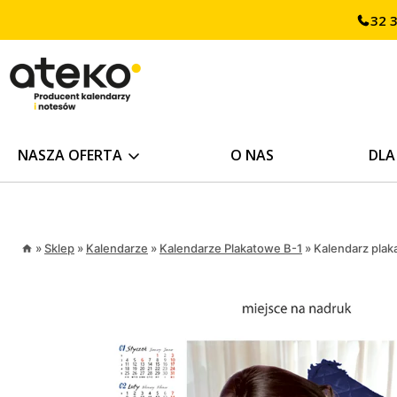
Przejdź
32 
treści
do
treści
NASZA OFERTA
O NAS
DLA
»
Sklep
»
Kalendarze
»
Kalendarze Plakatowe B-1
»
Kalendarz plak