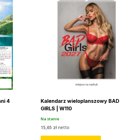
ni 4
Kalendarz wieloplanszowy BAD
GIRLS | W110
Na stanie
15,65
zł
netto