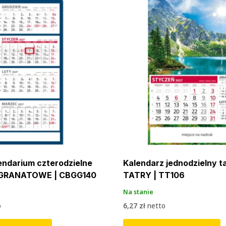
lendarium czterodzielne
Kalendarz jednodzielny ta
 GRANATOWE | CBGG140
TATRY | TT106
Na stanie
o
6,27
zł
netto