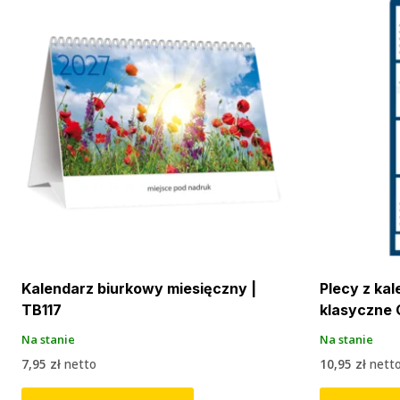
Kalendarz biurkowy miesięczny |
Plecy z ka
TB117
klasyczne
Na stanie
Na stanie
7,95
zł
netto
10,95
zł
nett