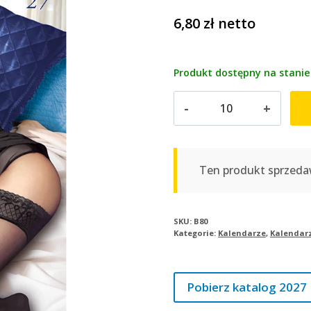
6,80
zł
netto
Produkt dostępny na stanie
ilość
Kalendarz
plakatowy
IGA
|
Ten produkt sprzeda
B80
SKU:
B80
Kategorie:
Kalendarze
,
Kalendarz
Pobierz katalog 2027