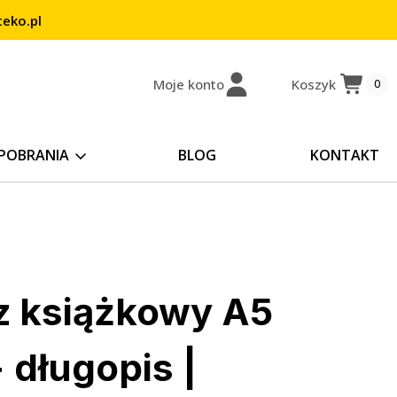
eko.pl
Moje konto
Koszyk
0
POBRANIA
BLOG
KONTAKT
z książkowy A5
 długopis |