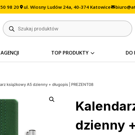
350 98 20
ul. Wiosny Ludów 24a, 40-374 Katowice
biuro@at
Wyszukiwarka
produktów
 AGENCJI
TOP PRODUKTY
DO 
arz książkowy A5 dzienny + długopis | PREZENT08
Kalendar
dzienny +