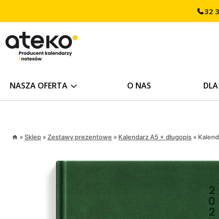
Przejdź
32 
treści
do
treści
NASZA OFERTA
O NAS
DLA
»
Sklep
»
Zestawy prezentowe
»
Kalendarz A5 + długopis
»
Kalend