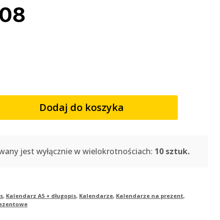
08
Dodaj do koszyka
wany jest wyłącznie w wielokrotnościach:
10 sztuk.
s
,
Kalendarz A5 + długopis
,
Kalendarze
,
Kalendarze na prezent
,
rezentowe