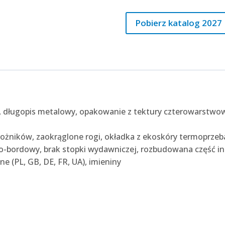
Pobierz katalog 2027
, długopis metalowy, opakowanie z tektury czterowarstwow
arożników, zaokrąglone rogi, okładka z ekoskóry termoprze
o-bordowy, brak stopki wydawniczej, rozbudowana część in
ne (PL, GB, DE, FR, UA), imieniny