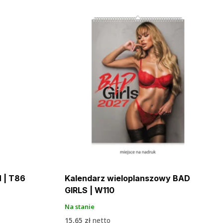
N | T86
Kalendarz wieloplanszowy BAD
GIRLS | W110
Na stanie
15,65
zł
netto