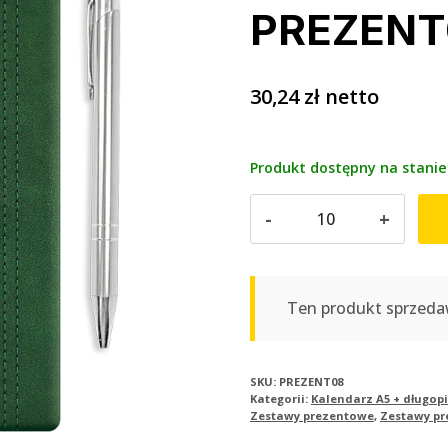
PREZENT
30,24
zł
netto
Produkt dostępny na stanie
ilość
Kalendarz
książkowy
A5
dzienny
Ten produkt sprzeda
+
długopis
|
SKU:
PREZENT08
Kategorii:
Kalendarz A5 + długopi
PREZENT08
Zestawy prezentowe
,
Zestawy p