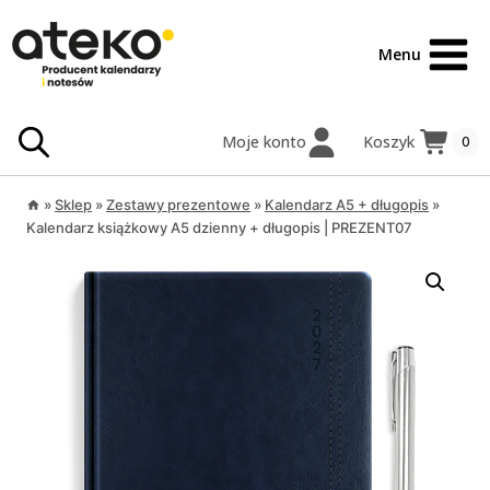
Przejdź
treści
do
Menu
treści
Moje konto
Koszyk
0
»
Sklep
»
Zestawy prezentowe
»
Kalendarz A5 + długopis
»
Kalendarz książkowy A5 dzienny + długopis | PREZENT07