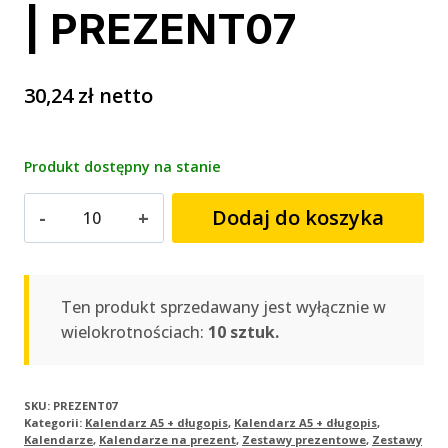
| PREZENT07
30,24
zł
netto
Produkt dostępny na stanie
ilość
Dodaj do koszyka
Kalendarz
książkowy
A5
dzienny
Ten produkt sprzedawany jest wyłącznie w
+
wielokrotnościach:
10 sztuk.
długopis
|
PREZENT07
SKU:
PREZENT07
Kategorii:
Kalendarz A5 + długopis
,
Kalendarz A5 + długopis
,
Kalendarze
,
Kalendarze na prezent
,
Zestawy prezentowe
,
Zestawy