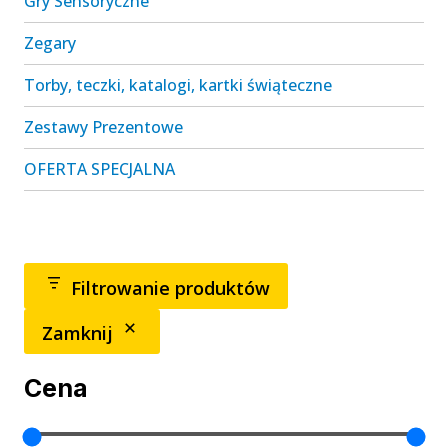
Gry Sensoryczne
podrz
Zegary
Torby, teczki, katalogi, kartki świąteczne
Zestawy Prezentowe
OFERTA SPECJALNA
Filtrowanie produktów
Zamknij
Cena