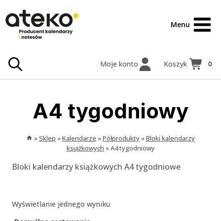
Przejdź
treści
do
Menu
treści
Moje konto
Koszyk
0
A4 tygodniowy
»
Sklep
»
Kalendarze
»
Półprodukty
»
Bloki kalendarzy
książkowych
»
A4 tygodniowy
Bloki kalendarzy książkowych A4 tygodniowe
Wyświetlanie jednego wyniku